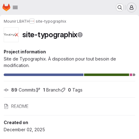
Homepage
Skip to main content
M
Mounir LBATH
site-typographix
site-typographix
Project information
Site de Typographix. À disposition pour tout besoin de
modification.
89
 Commits
1
 Branch
0
 Tags
README
Created on
December 02, 2025